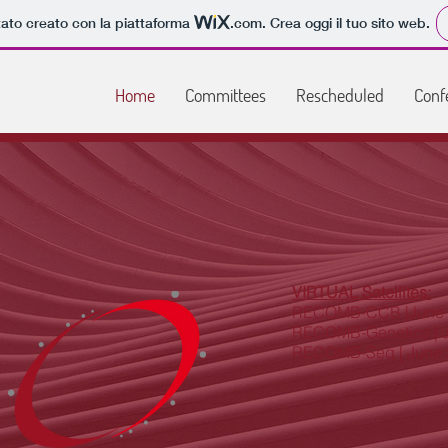
tato creato con la piattaforma
.com
. Crea oggi il tuo sito web.
Home
Committees
Rescheduled
Conf
VIRTUAL Satellites:
RECOMB-CCB |June 1
RECOMB-Genetics | J
RECOMB-Seq | June 