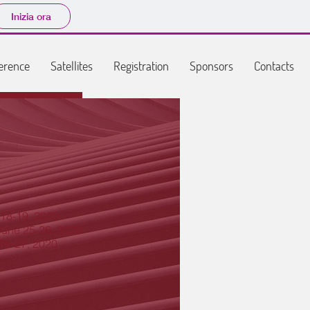
Inizia ora
erence
Satellites
Registration
Sponsors
Contacts
8-19, 2020
une 25-26, 2020
26-27, 2020