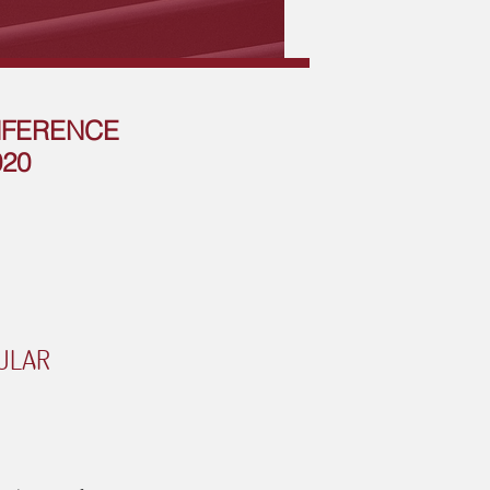
NFERENCE
020
N
ULAR